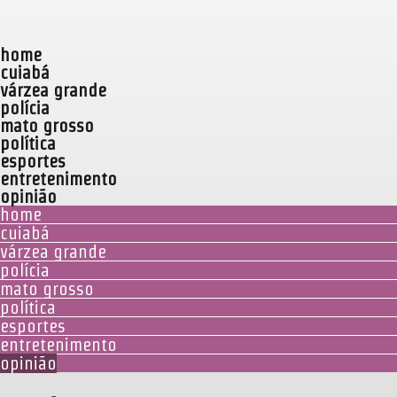
home
cuiabá
várzea grande
polícia
mato grosso
política
esportes
entretenimento
opinião
home
cuiabá
várzea grande
polícia
mato grosso
política
esportes
entretenimento
opinião