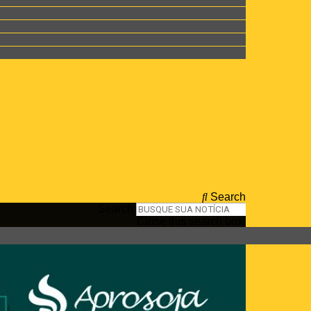
Search
Search
Close this search box.