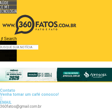
AÚDE
CE MT
ECNOLOGIA
Search
Search
Close this
search
box.
Contato
Venha tomar um café conosco!
EMAIL
360fatos@gmail.com.br