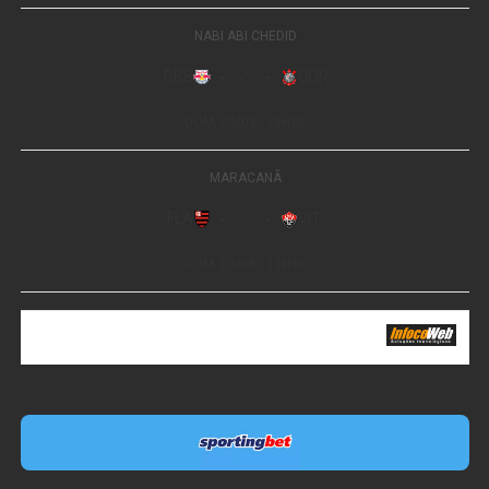
Leia Também:
Várzea Grande
encerra primeiro trimestre de 2022
com pagamentos, correções e
ajustes em dia aos servidores
Data:
12 de agosto de 2026
Horário:
18h30
Local:
Ginásio Júlio Domingos de Campos (Fiotão) –
Avenida Castelo Branco, Centro Sul, Várzea Grande.
Galeria de Fotos
(26 fotos)
1/26