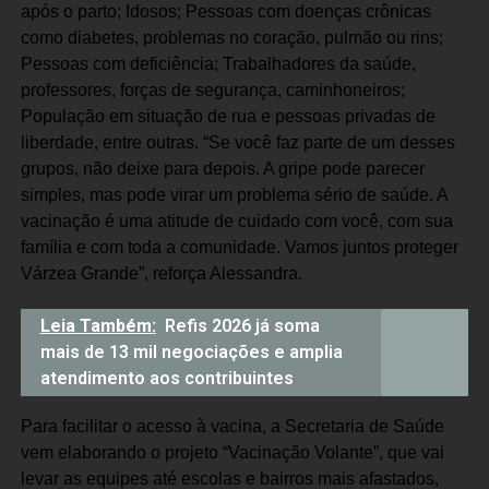
após o parto; Idosos; Pessoas com doenças crônicas
como diabetes, problemas no coração, pulmão ou rins;
Pessoas com deficiência; Trabalhadores da saúde,
professores, forças de segurança, caminhoneiros;
População em situação de rua e pessoas privadas de
liberdade, entre outras. “Se você faz parte de um desses
grupos, não deixe para depois. A gripe pode parecer
simples, mas pode virar um problema sério de saúde. A
vacinação é uma atitude de cuidado com você, com sua
família e com toda a comunidade. Vamos juntos proteger
Várzea Grande”, reforça Alessandra.
Leia Também:
Refis 2026 já soma
mais de 13 mil negociações e amplia
atendimento aos contribuintes
Para facilitar o acesso à vacina, a Secretaria de Saúde
vem elaborando o projeto “Vacinação Volante”, que vai
levar as equipes até escolas e bairros mais afastados,