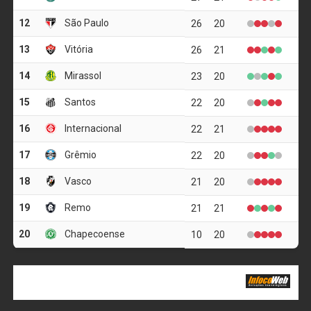
6/26
7/26
8/26
9/26