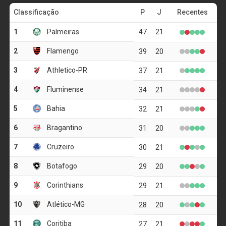
2/26
3/26
4/26
5/26