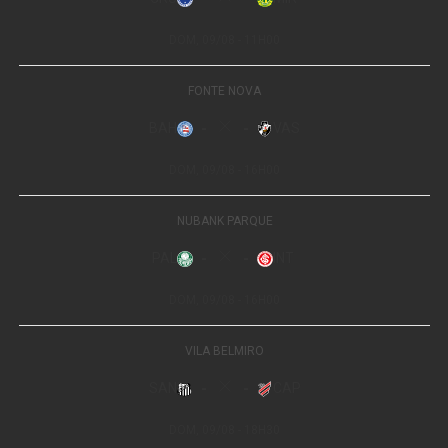
A atualização do Plano Municipal de Saneamento Básico
faz parte das ações do programa
Acelera VG Água
e
definirá o planejamento de longo prazo para os serviços
de abastecimento de água, esgotamento sanitário,
manejo de resíduos sólidos e drenagem urbana. O
documento servirá de base para futuras políticas
públicas, investimentos e melhorias na infraestrutura de
saneamento do município.
A Prefeitura reforça o convite para que moradores,
lideranças comunitárias, representantes de entidades e
toda a sociedade participem da audiência pública e
contribuam com sugestões para a construção de um
plano que reflita as necessidades da população e o
desenvolvimento de Várzea Grande.
AUDIÊNCIA PÚBLICA – Atualização do Plano
Municipal de Saneamento Básico (PMSB)