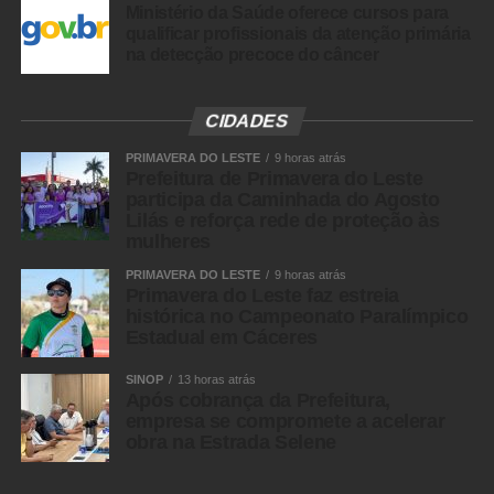
Ministério da Saúde oferece cursos para
14/26
qualificar profissionais da atenção primária
na detecção precoce do câncer
CIDADES
15/26
PRIMAVERA DO LESTE
9 horas atrás
Prefeitura de Primavera do Leste
participa da Caminhada do Agosto
Lilás e reforça rede de proteção às
mulheres
16/26
PRIMAVERA DO LESTE
9 horas atrás
Primavera do Leste faz estreia
histórica no Campeonato Paralímpico
Estadual em Cáceres
SINOP
13 horas atrás
17/26
Após cobrança da Prefeitura,
empresa se compromete a acelerar
obra na Estrada Selene