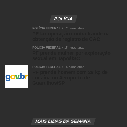
22/26
POLÍCIA
POLÍCIA FEDERAL
12 horas atrás
PF faz operação contra fraude na
23/26
obtenção de registro de CAC
POLÍCIA FEDERAL
15 horas atrás
PF prende mulher por exploração
sexual em Itapoá/SC
POLÍCIA FEDERAL
15 horas atrás
24/26
PF prende homem com 28 kg de
cocaína no Aeroporto de
Guarulhos/SP
25/26
MAIS LIDAS DA SEMANA