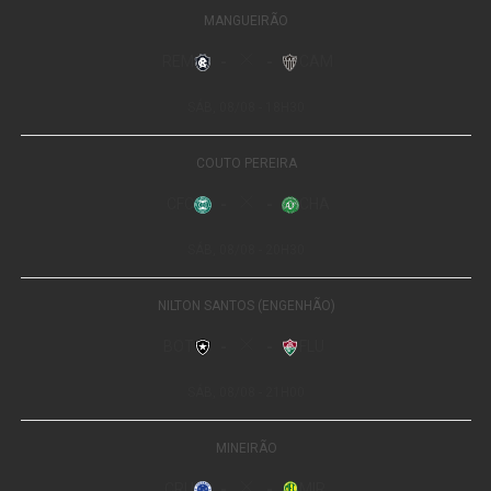
Além da divulgação nas secretarias, a Prefeitura também
entregou convites oficiais à Câmara Municipal para que
os vereadores participem da audiência e mobilizem as
comunidades que representam.
Leia Também:
Curso de condutor de
pesca esportiva realiza aula prática
em Bonsucesso nesta quinta-feira
Segundo a secretária de Assuntos Estratégicos, Ina de
Maria, a construção de um plano eficiente depende da
participação da sociedade.
“A audiência pública é o momento em que a população
pode apresentar sugestões, apontar as necessidades dos
bairros e contribuir para um planejamento que vai
impactar diretamente a qualidade de vida dos várzea-
grandenses. Queremos que todos participem desse
processo”, destacou.