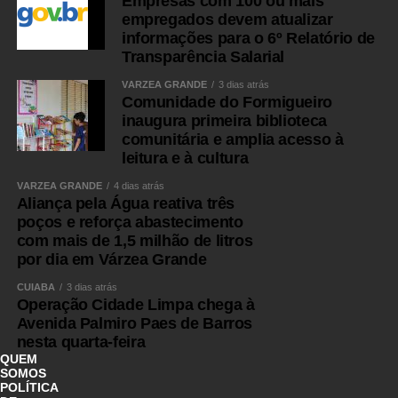
Empresas com 100 ou mais
empregados devem atualizar
informações para o 6º Relatório de
Transparência Salarial
VÁRZEA GRANDE
3 dias atrás
Comunidade do Formigueiro
inaugura primeira biblioteca
comunitária e amplia acesso à
leitura e à cultura
VÁRZEA GRANDE
4 dias atrás
Aliança pela Água reativa três
poços e reforça abastecimento
com mais de 1,5 milhão de litros
por dia em Várzea Grande
CUIABÁ
3 dias atrás
Operação Cidade Limpa chega à
Avenida Palmiro Paes de Barros
nesta quarta-feira
QUEM
SOMOS
POLÍTICA