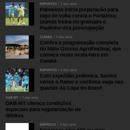
ESPORTES
3 dias atrás
26/26
Palmeiras inicia preparação para
jogo de volta contra o Fortaleza;
Ver todas as fotos
Gómez treina no gramado e
Paulinho vira preocupação
Fonte:
Prefeitura de Várzea Grande – MT
CUIABÁ
4 dias atrás
Confira a programação completa
do Mato Grosso AgroFestival, que
WhatsApp
começa nesta sexta-feira em
Cuiabá
Facebook
ESPORTES
2 dias atrás
Twitter
Com expulsão polêmica, Santos
vence o Remo e confirma vaga nas
Messenger
quartas da Copa do Brasil
LinkedIn
OAB MT
3 dias atrás
Share
OAB-MT oferece condições
especiais para regularização de
débitos
EMPREGO
3 dias atrás