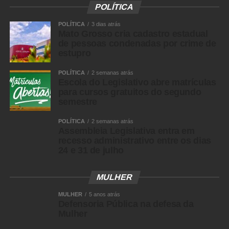
POLÍTICA
18/26
POLÍTICA
3 dias atrás
Mato Grosso cria cadastro estadual
de pessoas condenadas por crime de
estupro
19/26
POLÍTICA
2 semanas atrás
Escola do Legislativo abre matrículas
para cursos gratuitos do segundo
semestre
POLÍTICA
2 semanas atrás
20/26
Assembleia Legislativa entra em
recesso administrativo entre os dias
24 e 31 de julho
MULHER
21/26
MULHER
5 anos atrás
Defensoria Pública na defesa da
Mulher