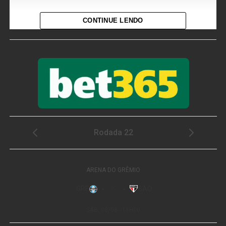
Como parte dessa mobilização, a secretária municipal de
CONTINUE LENDO
Assuntos Estratégicos,
Ina de Maria
, está coordenando a
entrega de cartazes e materiais de divulgação às
secretarias municipais e aos demais órgãos públicos,
convidando toda a população para participar desse
importante momento de construção coletiva.
A ação conta com o apoio das secretarias municipais,
especialmente as de
Saúde
,
Educação
e
Assistência
Social
, que também estão distribuindo os cartazes em
suas unidades de atendimento. Escolas da rede
municipal, Centros Municipais de Educação Infantil
(CMEIs), Unidades Básicas de Saúde (UBSs), Centros
de Referência de Assistência Social (CRAS) e demais
equipamentos públicos estão recebendo o material para
ampliar o alcance do convite e incentivar a participação
dos moradores.