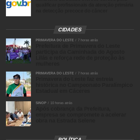
qualificar profissionais da atenção primária
na detecção precoce do câncer
CIDADES
PRIMAVERA DO LESTE
7 horas atrás
Prefeitura de Primavera do Leste
participa da Caminhada do Agosto
Lilás e reforça rede de proteção às
mulheres
PRIMAVERA DO LESTE
7 horas atrás
Primavera do Leste faz estreia
histórica no Campeonato Paralímpico
Estadual em Cáceres
SINOP
10 horas atrás
Após cobrança da Prefeitura,
empresa se compromete a acelerar
obra na Estrada Selene
POLÍTICA