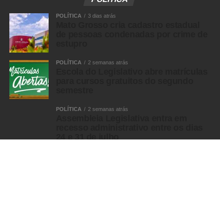
POLÍTICA
3 dias atrás
Mato Grosso cria cadastro estadual
de pessoas condenadas por crime de
estupro
POLÍTICA
2 semanas atrás
Escola do Legislativo abre matrículas
para cursos gratuitos do segundo
semestre
POLÍTICA
2 semanas atrás
Assembleia Legislativa entra em
recesso administrativo entre os dias
24 e 31 de julho
MULHER
MULHER
5 anos atrás
Defensoria Pública na defesa da
Mulher