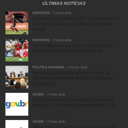
ÚLTIMAS NOTÍCIAS
ESPORTES
2 horas atrás
Vitória goleia Athletico-PR no Barradão e
avança às quartas de final da Copa do
Brasil
ESPORTES
2 horas atrás
Corinthians vence, mas é eliminado da
Copa do Brasil pelo Internacional
POLITÍCA NACIONAL
6 horas atrás
Secretaria de Saúde presta contas do
último quadrimestre de 2025 à Câmara
Legislativa
SAÚDE
7 horas atrás
Oito Centros de Convivência passam a
integrar a rede de saúde mental do SUS
SAÚDE
7 horas atrás
Ministério da Saúde oferece cursos para