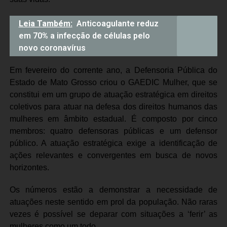
Leia Também:
Anticoagulante reduz
em 70% a infecção de células pelo
novo coronavírus
Em fevereiro do corrente ano, a Defensoria Pública do
Estado de Mato Grosso criou o GAEDIC Mulher, que se
constitui em um grupo de atuação estratégica em direitos
coletivos para atuar na defesa dos direitos humanos das
mulheres em âmbito estadual. É composto por cinco
membros: quatro defensoras públicas e um defensor
público. A atuação estratégica exige a identificação de
ações relevantes e convergentes em busca de novos
horizontes.
Os números estão a demonstrar a necessidade de
atuações neste sentido em prol da população. Não raras
vezes é possível se deparar com situações a ‘ferir’ as
mulheres como um todo.