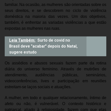
familiar. Na ocasião, as mulheres são orientadas sobre os
seus direitos, e se descobrem no ciclo de violência
doméstica na maioria das vezes. Um dos objetivos,
também, é enfrentar as variadas violências a que estão
expostas as mulheres nas ruas.
Leia Também:
Surto de covid no
Brasil deve "acabar" depois do Natal,
sugere estudo
Os assédios e abusos sexuais fazem parte da rotina
diária do universo feminino. Através de mutirões de
atendimento, audiências públicas, seminários,
videoconferências, lives e participação em reuniões
estreitam-se laços sociais e atuações.
A mulher, em todo e qualquer relacionamento, íntimo de
afeto ou não, é vulnerável. O contexto histórico e
patriarcal, aliado à religiosidade, fazem com que elas