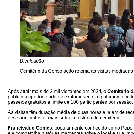
Divulgação
Cemitério da Consolação retoma as visitas mediada
Após atrair mais de 2 mil visitantes em 2024, o
Cemitério 
público a oportunidade de explorar seu rico patrimônio hist
passeios gratuitos e limite de 100 participantes por sessão.
As visitas têm duração média de duas horas e, além de rec
desejam conhecer mais sobre a história do cemitério.
Francivaldo Gomes
, popularmente conhecido como Popó, 
ele compartilha histórias marcantes sobre o local e sua impo