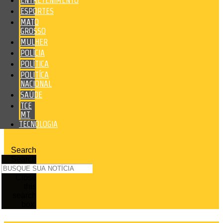
ENTRETENIMENTO
ESPORTES
MATO
GROSSO
MULHER
POLÍCIA
POLÍTICA
POLITÍCA
NACIONAL
SAÚDE
TCE
MT
TECNOLOGIA
Search
Search
Close
this
search
box.