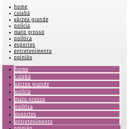
home
cuiabá
várzea grande
polícia
mato grosso
política
esportes
entretenimento
opinião
home
cuiabá
várzea grande
polícia
mato grosso
política
esportes
entretenimento
opinião