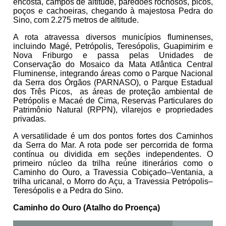
encosta, campos de altitude, paredões rochosos, picos,
poços e cachoeiras, chegando à majestosa Pedra do
Sino, com 2.275 metros de altitude.
A rota atravessa diversos municípios fluminenses,
incluindo Magé, Petrópolis, Teresópolis, Guapimirim e
Nova Friburgo e passa pelas Unidades de
Conservação do Mosaico da Mata Atlântica Central
Fluminense, integrando áreas como o Parque Nacional
da Serra dos Órgãos (PARNASO), o Parque Estadual
dos Três Picos, as áreas de proteção ambiental de
Petrópolis e Macaé de Cima, Reservas Particulares do
Patrimônio Natural (RPPN), vilarejos e propriedades
privadas.
A versatilidade é um dos pontos fortes dos Caminhos
da Serra do Mar. A rota pode ser percorrida de forma
contínua ou dividida em seções independentes. O
primeiro núcleo da trilha reúne itinerários como o
Caminho do Ouro, a Travessia Cobiçado–Ventania, a
trilha uricanal, o Morro do Açu, a Travessia Petrópolis–
Teresópolis e a Pedra do Sino.
Caminho do Ouro (Atalho do Proença)