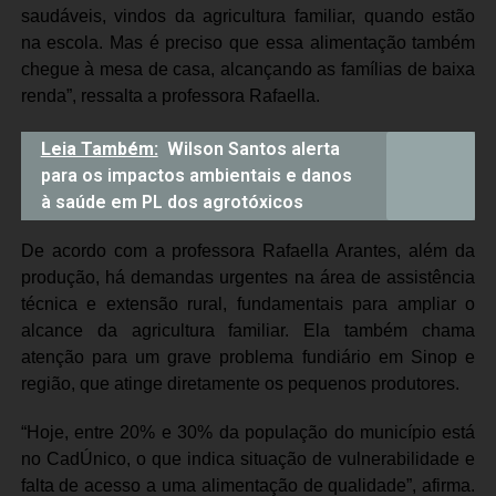
saudáveis, vindos da agricultura familiar, quando estão
na escola. Mas é preciso que essa alimentação também
chegue à mesa de casa, alcançando as famílias de baixa
renda”, ressalta a professora Rafaella.
Leia Também:
Wilson Santos alerta
para os impactos ambientais e danos
à saúde em PL dos agrotóxicos
De acordo com a professora Rafaella Arantes, além da
produção, há demandas urgentes na área de assistência
técnica e extensão rural, fundamentais para ampliar o
alcance da agricultura familiar. Ela também chama
atenção para um grave problema fundiário em Sinop e
região, que atinge diretamente os pequenos produtores.
“Hoje, entre 20% e 30% da população do município está
no CadÚnico, o que indica situação de vulnerabilidade e
falta de acesso a uma alimentação de qualidade”, afirma.