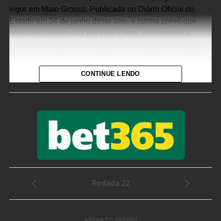
vigor em Mato Grosso. Publicada no Diário Oficial do
Estado em 24 de junho deste ano, a norma prevê que
pessoas condenadas por esse crime, com sentença
transitada em julgado, integrem o cadastro estadual e
fiquem impedidas de assumir cargos públicos no âmbito
da administração estadual.
CONTINUE LENDO
O objetivo é fortalecer as ações de prevenção à violência
sexual por meio da organização de informações que
possam subsidiar o planejamento de políticas públicas e
as ações dos órgãos de segurança.
A justificativa do projeto, aprovado na Assembleia
Legislativa de Mato Grosso (ALMT), que criou a nova lei
destaca que, embora a punição seja uma resposta do
Estado ao crime já cometido, a prevenção é uma
ferramenta essencial para reduzir a ocorrência de novos
casos de violência sexual, uma vez que, o acesso a
informações qualificadas contribui para o