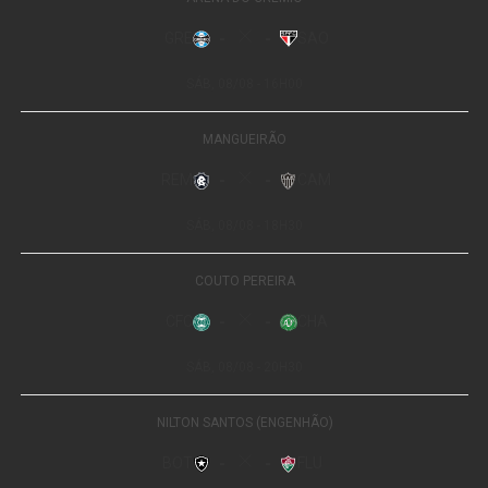
desenvolvimento de estratégias preventivas mais
eficientes.
O texto também destaca que a alimentação do cadastro
poderá ser facilitada pelos mecanismos já previstos na
Lei de Execução Penal, que estabelece o
acompanhamento de condenados durante a execução da
pena. Além disso, a norma menciona a possibilidade de
utilização da Rede de Integração Nacional de
Informações de Segurança Pública, Justiça e
Fiscalização (InfoSeg), mantida pelo Ministério da
Justiça, para apoiar a implementação do sistema.
Leia Também:
Wilson Santos alerta
para os impactos ambientais e danos
à saúde em PL dos agrotóxicos
A iniciativa complementa a legislação federal. Desde
2020, o Brasil conta com o Cadastro Nacional de