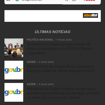
ÚLTIMAS NOTÍCIAS
POLITÍCA NACIONAL
4 horas atrás
Secretaria de Saúde presta contas do
último quadrimestre de 2025 à Câmara
Legislativa
SAÚDE
4 horas atrás
Oito Centros de Convivência passam a
integrar a rede de saúde mental do SUS
SAÚDE
4 horas atrás
Ministério da Saúde oferece cursos para
qualificar profissionais da atenção primária
na detecção precoce do câncer