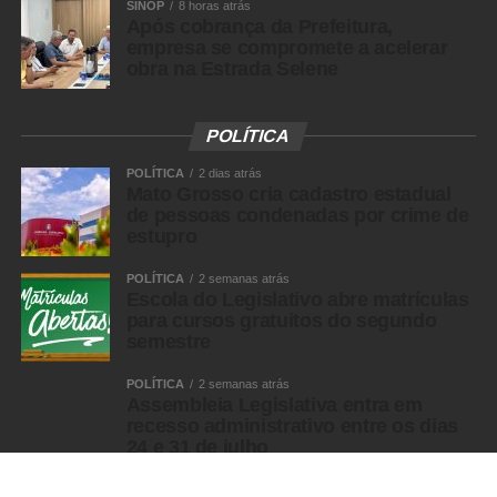
SINOP
8 horas atrás
Após cobrança da Prefeitura,
empresa se compromete a acelerar
obra na Estrada Selene
POLÍTICA
POLÍTICA
2 dias atrás
Mato Grosso cria cadastro estadual
de pessoas condenadas por crime de
estupro
POLÍTICA
2 semanas atrás
Escola do Legislativo abre matrículas
para cursos gratuitos do segundo
semestre
POLÍTICA
2 semanas atrás
Assembleia Legislativa entra em
recesso administrativo entre os dias
24 e 31 de julho