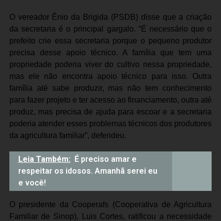
O vereador Ênio da Brigida (PSDB) disse que a criação
da secretaria é o principal gargalo. “É necessário que o
prefeito crie essa secretaria porque o pequeno produtor
precisa desse apoio técnico. A família que tem uma
propriedade poderia viver do cultivo nessa propriedade,
mas ele não encontra apoio técnico para isso. Outra
família até sabe produzir, mas não tem conhecimento
para fazer projeto e ter acesso ao financiamento, outra até
produz, mas precisa de ajuda para escoar e a secretaria
poderia atender esses problemas técnicos dos produtores
da agricultura familiar”, defendeu.
Leia Também:
É preciso amar e
respeitar os idosos. Amanhã serei eu
e você!
O presidente da Cooperafs (Cooperativa de Agricultura
Familiar de Sinop), Luis Cortes, ratificou a necessidade