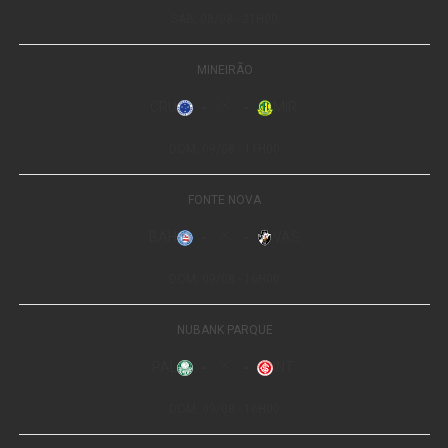
Pessoas Condenadas por Crime de Estupro, instituído
pela Lei nº 14.069/2020, que reúne informações como
identificação, características físicas, fotografias,
impressões digitais e perfil genético dos condenados,
observados os critérios legais de acesso e utilização
desses dados.
Dessa forma, o Cadastro Estadual de Pessoas
Condenadas por Crime de Estupro em Mato Grosso
conterá, no mínimo, os seguintes dados: nome, CPF e
data de nascimento, foto, características físicas e
identificação datiloscópica; DNA; e tipificação penal do
crime pelo qual foi condenado.
Será de responsabilidade do Poder Executivo, através da
Secretaria de Estado de Segurança Pública de Mato
Grosso (Sesp), a regulamentação, atualização,
divulgação e a forma de acesso ao cadastro, que deverá
ser disponibilizado no site eletrônico da Secretaria.