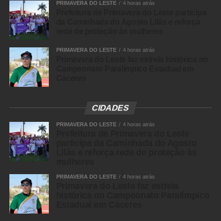
PRIMAVERA DO LESTE
4 horas atrás
Prefeitura de Primavera do Leste participa
da Caminhada do Agosto Lilás e reforça
rede de proteção às mulheres
PRIMAVERA DO LESTE
4 horas atrás
Primavera do Leste faz estreia histórica no
Campeonato Paralímpico Estadual em
Cáceres
CIDADES
PRIMAVERA DO LESTE
4 horas atrás
Prefeitura de Primavera do Leste
participa da Caminhada do Agosto
Lilás e reforça rede de proteção às
mulheres
PRIMAVERA DO LESTE
4 horas atrás
Primavera do Leste faz estreia
histórica no Campeonato Paralímpico
Estadual em Cáceres