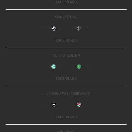
Nacional de Abastecimento (Conab). O volume
representa praticamente metade das 66,7 milhões de
sacas previstas para o País.
Leia Também:
Projeto de lei propõe
novas regras para criação de
assentamentos rurais no Brasil
A estimativa mineira é 29,8% superior à da temporada
anterior. O aumento foi favorecido pelo ciclo de
bienalidade positiva dos cafezais e pelas condições
climáticas registradas antes da floração e durante a
formação dos grãos.
As chuvas fora de época, porém, prejudicaram a retirada
do café das lavouras e a secagem nos terreiros. O
excesso de umidade também aumentou a queda de frutos
no solo, o que pode comprometer a qualidade de parte
dos lotes e reduzir a disponibilidade de cafés de melhor