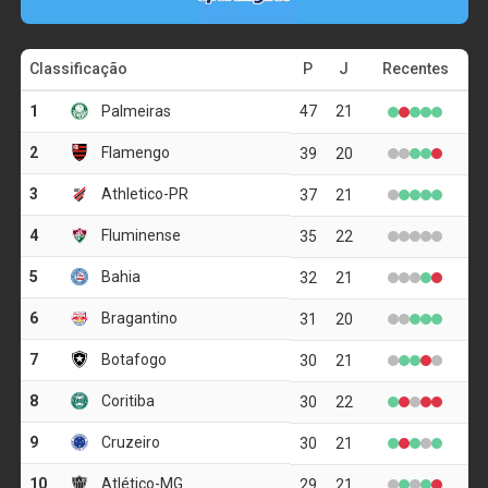
Messenger
LinkedIn
Share