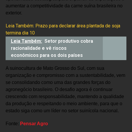
aumentar a competitividade da carne suína brasileira no
exterior.
Leia Também:
Prazo para declarar área plantada de soja
termina dia 10
Leia Também:
Setor produtivo cobra
racionalidade e vê riscos
econômicos para os dois países
A suinocultura de Mato Grosso do Sul, com sua
organização e compromisso com a sustentabilidade, vem
se consolidando como uma das grandes forças do
agronegócio brasileiro. O desafio agora é continuar
crescendo com responsabilidade, mantendo a qualidade
da produção e respeitando o meio ambiente, para que o
estado siga como um líder no setor suinícola nacional.
Fonte:
Pensar Agro