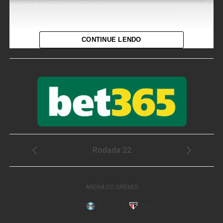
foi de seis pontos porcentuais em uma semana,
favorecido pelo retorno do tempo seco às principais
regiões produtoras.
CONTINUE LENDO
O atraso está concentrado no café arábica, que
representa a maior parte da produção de Minas Gerais. A
colheita da variedade alcançou 77%, ante 91% no
mesmo período do ano passado e média histórica de
85%.
No caso do canéfora, grupo que reúne conilon e robusta,
os trabalhos estão praticamente concluídos. A colheita
atingiu 99%, resultado semelhante ao de 2025 e
ligeiramente superior à média de 98% dos últimos cinco
anos.
Minas Gerais concentra a maior parte da produção
brasileira de arábica e deverá colher 33,4 milhões de
sacas de 60 quilos em 2026, segundo a Companhia