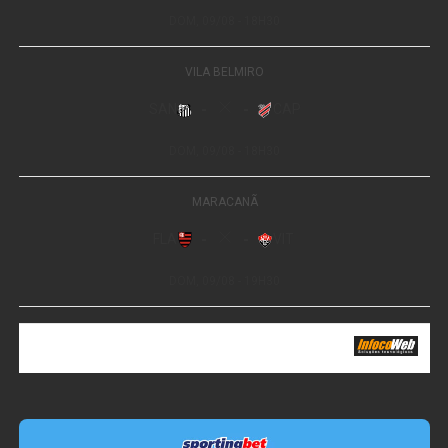
inteligência geoespacial na cafeicultura
Leia Também:
Após guerra
comercial, commodities disparam e
Brasil vê oportunidade entre riscos
Nas próximas semanas, o produtor deverá concentrar
esforços na conclusão da colheita e na secagem dos
grãos. Em Minas Gerais, a qualidade dos lotes será
decisiva para determinar quanto da safra maior
conseguirá alcançar os mercados que pagam mais pelo
café.
Fonte:
Pensar Agro
WhatsApp
Facebook
Twitter