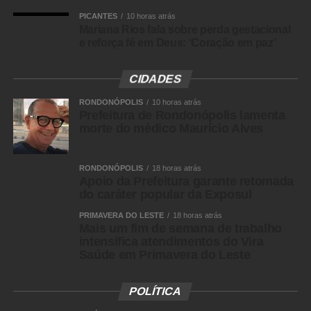
PICANTES
10 horas atrás
Mariana Rios fala sobre perda gestacional
e reforça fé em Deus: ‘Coração em paz’
CIDADES
RONDONÓPOLIS
10 horas atrás
Prefeitura de Rondonópolis lamenta
morte do médico Maurício Alves
RONDONÓPOLIS
18 horas atrás
Apoio da Prefeitura garante retomada
do caráter popular da Exposul
PRIMAVERA DO LESTE
18 horas atrás
Mais um fim de semana de trabalho
intensifica atendimentos do Vira
Saúde em Primavera do Leste
POLÍTICA