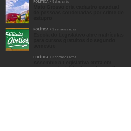
POLÍTICA
5 dias atrás
Mato Grosso cria cadastro estadual
de pessoas condenadas por crime de
estupro
POLÍTICA
2 semanas atrás
Escola do Legislativo abre matrículas
para cursos gratuitos do segundo
semestre
POLÍTICA
3 semanas atrás
Assembleia Legislativa entra em
recesso administrativo entre os dias
24 e 31 de julho
MULHER
MULHER
5 anos atrás
Defensoria Pública na defesa da
Mulher