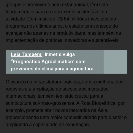
granjas e promover o bem-estar animal, têm sido
fundamentais para o crescimento sustentável da
atividade. Com mais de R$ 64 milhões investidos no
programa nos últimos anos, o estado tem conseguido
avançar não apenas na produtividade, mas também na
implementação de práticas inovadoras e sustentáveis.
Leia Também:
Inmet divulga
“Prognóstico Agroclimático” com
previsões do clima para a agricultura
O avanço da infraestrutura logística, com a melhoria das
rodovias e a ampliação do acesso aos mercados
internacionais, também tem sido crucial para a
suinocultura sul-mato-grossense. A Rota Bioceânica, por
exemplo, promete abrir novos mercados na Ásia,
proporcionando uma maior competitividade para o setor e
ampliando a capacidade de exportação.