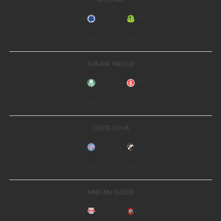
bebida.
O problema atingiu principalmente áreas do Sul de
Minas, maior região produtora de arábica do País. O
tempo seco dos últimos dias permitiu a retomada dos
trabalhos, mas não eliminou o atraso acumulado.
A entrada mais lenta do café novo mantém o mercado
atento à oferta brasileira. Os estoques certificados na
Bolsa de Nova York permanecem baixos, o que aumenta
a reação das cotações a qualquer problema climático ou
sinal de perda de qualidade.
A Conab estima que o Brasil produza 45,8 milhões de
sacas de arábica em 2026, crescimento de 28% sobre o
ano anterior. Para o canéfora, a previsão é de 20,9
milhões de sacas, alta de 0,8%.
Leia Também:
Grupo de trabalho vai analisar uso de