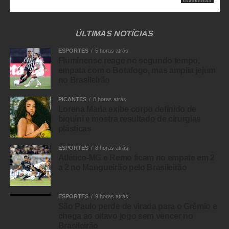
ÚLTIMAS NOTÍCIAS
ESPORTES
5 horas atrás
Fluminense reage no segundo tempo,
empata com o Botafogo, mas amplia jejum
no Brasileirão
PICANTES
8 horas atrás
Lorena Maria exibe corpo definido de
biquíni e mostra resultado de cirurgias
plásticas
ESPORTES
8 horas atrás
Atlético-MG e Remo ficam no empate em 2
a 2 no Mangueirão pelo Brasileirão
ESPORTES
9 horas atrás
São Paulo perde de virada para o Grêmio e
chega ao oitavo jogo sem vencer no
Brasileirão