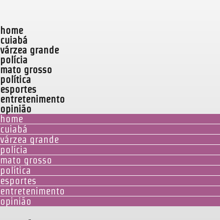
home
cuiabá
várzea grande
polícia
mato grosso
política
esportes
entretenimento
opinião
home
cuiabá
várzea grande
polícia
mato grosso
política
esportes
entretenimento
opinião