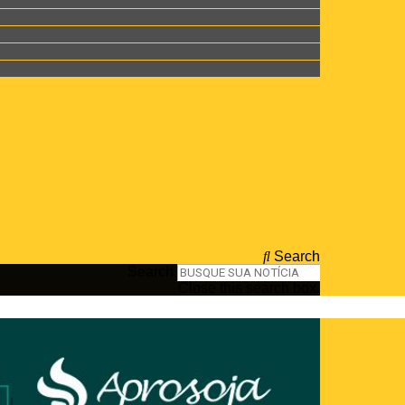
Search
Search
Close this search box.