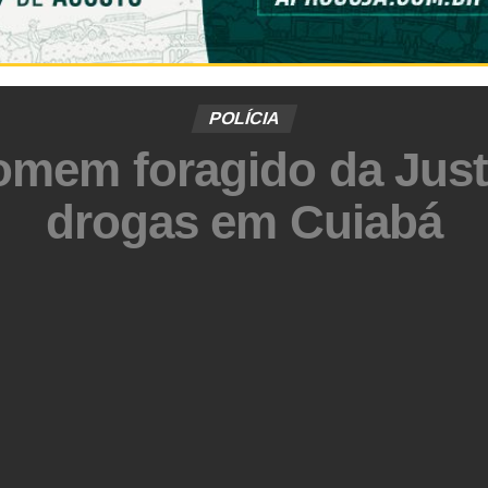
POLÍCIA
mem foragido da Justiç
drogas em Cuiabá