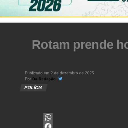
Rotam prende ho
Publicado em
2 de dezembro de 2025
Por
Da Redação
POLÍCIA
WhatsApp