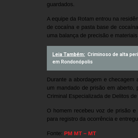
guardados.
A equipe da Rotam entrou na residên
de cocaína e pasta base de cocaín
uma balança de precisão e materiais 
Leia Também:
Criminoso de alta per
em Rondonópolis
Durante a abordagem e checagem a
um mandado de prisão em aberto, pe
Criminal Especializada de Delitos de
O homem recebeu voz de prisão e f
para registro da ocorrência e entregu
Fonte:
PM MT – MT