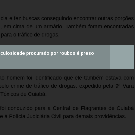
cia e fez buscas conseguindo encontrar outras porções
a, em cima de um armário. Também foram encontradas
para o tráfico de drogas.
iculosidade procurado por roubos é preso
o homem foi identificado que ele também estava com
lo crime de tráfico de drogas, expedido pela 9ª Vara
 Tóxicos de Cuiabá.
oi conduzido para a Central de Flagrantes de Cuiabá
e à Polícia Judiciária Civil para demais providências.