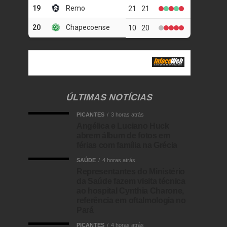
ÚLTIMAS NOTÍCIAS
PICANTES
3 horas atrás
Angélica e Luciano Huck
abrem álbum de fotos em
férias com família na Grécia
SAÚDE
4 horas atrás
Representantes do Ministério
da Saúde fazem visita técnica
ao hospital Cynthia Charone,
referência em oftalmologia no
Pará
PICANTES
4 horas atrás