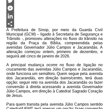
Facebook
Twitter
Messenger
LinkedIn
A Prefeitura de Sinop, por meio da Guarda Civil
Share
Municipal (GCM) – ligado à Secretaria de Segurança e
Trânsito -, promoveu alterações no fluxo do trânsito na
região da Praça da Bíblia, compreendida pelas
avenidas Governador Júlio Campos e Jacarandás. A
alteração começou ontem, primeiro de dezembro, e
seguirá até cinco de janeiro de 2026.
A principal mudança ocorre no fluxo de ligação no
cruzamento das avenidas Júlio Campos e Jacarandás,
onde funciona um semáforo. Quem segue pela avenida
dos Jacarandás, em direção bairro/centro, terá duas
opção: seguir reto na avenida dos Jacarandás ou fazer
conversão à direita acessando a avenida Governador
Júlio Campos, em direção à Catedral Sagrado Coração
de Jesus.
Para quem transita pela avenida Júlio Campos sentido
Catedral/UFMT, terá apenas um opção: fazer conversão