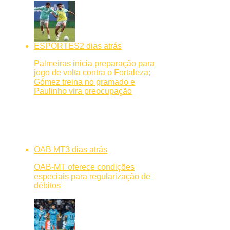
ESPORTES
2 dias atrás
Palmeiras inicia preparação para
jogo de volta contra o Fortaleza;
Gómez treina no gramado e
Paulinho vira preocupação
OAB MT
3 dias atrás
OAB-MT oferece condições
especiais para regularização de
débitos