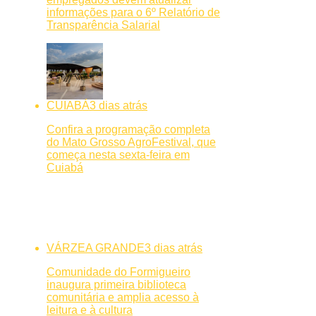
informações para o 6º Relatório de
Transparência Salarial
CUIABÁ
3 dias atrás
Confira a programação completa
do Mato Grosso AgroFestival, que
começa nesta sexta-feira em
Cuiabá
VÁRZEA GRANDE
3 dias atrás
Comunidade do Formigueiro
inaugura primeira biblioteca
comunitária e amplia acesso à
leitura e à cultura