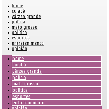
home
cuiabá
várzea grande
polícia
mato grosso
política
esportes
entretenimento
opinião
home
cuiabá
várzea grande
polícia
mato grosso
política
esportes
entretenimento
opinião