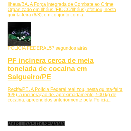
Ilhéus/BA. A Força Integrada de Combate ao Crime
Organizado em Ilhéus (FICCO/Ilhéus) efetuou, nesta
quinta-feira (6/8), em conjunto com a...
POLÍCIA FEDERAL
57 segundos atrás
PF incinera cerca de meia
tonelada de cocaína em
Salgueiro/PE
Recife/PE. A Polícia Federal realizou, nesta quinta-feira
(6/8), a incineração de, aproximadamente, 500 kg de
cocaína, apreendidos anteriormente pela Polícia...
MAIS LIDAS DA SEMANA