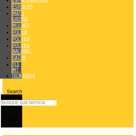
ENTRETENIMENTO
ESPORTES
MATO
GROSSO
MULHER
POLÍCIA
POLÍTICA
POLITÍCA
NACIONAL
SAÚDE
TCE
MT
TECNOLOGIA
Search
Search
Close
this
search
box.