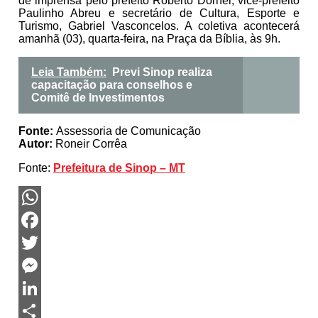
de imprensa pelo prefeito Roberto Dorner, vice-prefeito
Paulinho Abreu e secretário de Cultura, Esporte e
Turismo, Gabriel Vasconcelos. A coletiva acontecerá
amanhã (03), quarta-feira, na Praça da Bíblia, às 9h.
Leia Também:
Previ Sinop realiza
capacitação para conselhos e
Comitê de Investimentos
Fonte:
Assessoria de Comunicação
Autor:
Roneir Corrêa
Fonte:
Prefeitura de Sinop – MT
WhatsApp
Facebook
Twitter
Messenger
LinkedIn