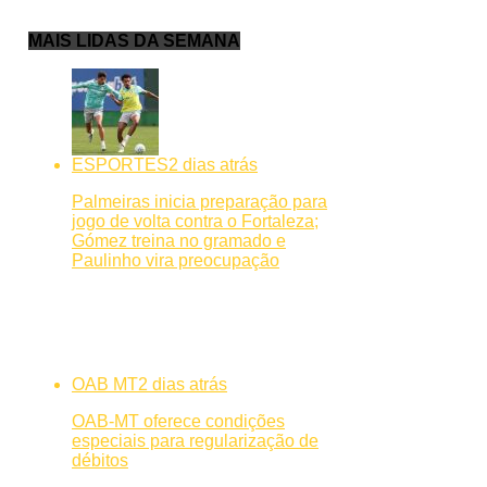
MAIS LIDAS DA SEMANA
ESPORTES
2 dias atrás
Palmeiras inicia preparação para
jogo de volta contra o Fortaleza;
Gómez treina no gramado e
Paulinho vira preocupação
OAB MT
2 dias atrás
OAB-MT oferece condições
especiais para regularização de
débitos