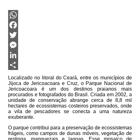
WhatsApp
Facebook
Twitter
Messenger
LinkedIn
Share
Localizado no litoral do Ceará, entre os municípios de
Jijoca de Jericoacoara e Cruz, o Parque Nacional de
Jericoacoara é um dos destinos praianos mais
procurados e fotografados do Brasil. Criada em 2002, a
unidade de conservação abrange cerca de 8,8 mil
hectares de ecossistemas costeiros preservados, onde
a vila de pescadores se conecta a uma natureza
exuberante.
O parque contribui para a preservação de ecossistemas
frágeis, como campos de dunas móveis, vegetação de
restinga, manguezais e lagoas. Esse mosaico de