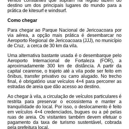
ventos constantes que sopram na região fazem do
destino um dos principais lugares do mundo para a
prática de kitesurf e windsurf.
Como chegar
Para chegar ao Parque Nacional de Jericoacoara por
via aérea, a opção mais prática é desembarcar no
Aeroporto Regional de Jericoacoara (JJJ), no município
de Cruz, a cerca de 30 km da vila.
Uma alternativa bastante usada é o desembarque pelo
Aeroporto Internacional de Fortaleza (FOR), a
aproximadamente 300 km de distância. A partir da
capital cearense, o trajeto até a vila pode ser feito em
ônibus, transfer privativo ou carro alugado. No trecho
final, é obrigatório usar veículos 4×4 para percorrer as
estradas de areia que dão acesso ao destino.
Ao chegar à vila, a circulação de veículos particulares é
restrita para preservar o ecossistema e manter a
tranquilidade do local. Por isso, o deslocamento é feito
em veículos 4×4 credenciados, bugues ou a pé pelas
ruas de areia. Os visitantes também devem efetuar o
pagamento da taxa de turismo sustentável, cobrada
pela prefeitura local.