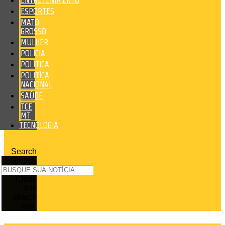
ENTRETENIMENTO
ESPORTES
MATO
GROSSO
MULHER
POLÍCIA
POLÍTICA
POLITÍCA
NACIONAL
SAÚDE
TCE
MT
TECNOLOGIA
Search
Search
Close
this
search
box.