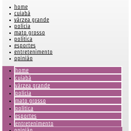
home
cuiabá
várzea grande
polícia
mato grosso
política
esportes
entretenimento
opinião
home
cuiabá
várzea grande
polícia
mato grosso
política
esportes
entretenimento
opinião