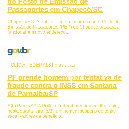
do Posto de Emissão de
Passaportes em Chapecó/SC
Chapecó/SC. A Polícia Federal informa que o Posto de
Emissão de Passaportes (PEP) de Chapecó passará a
funcionar em novo endereço...
POLÍCIA FEDERAL
8 horas atrás
PF prende homem por tentativa de
fraude contra o INSS em Santana
de Parnaíba/SP
São Paulo/SP. A Polícia Federal prendeu em flagrante,
nesta quarta-feira (5/8), um homem suspeito de tentar
sacar valores de benefício...