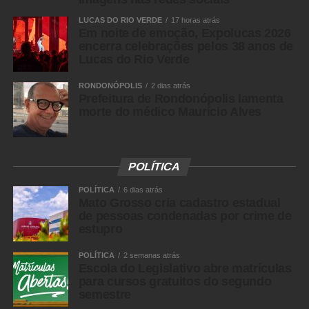
LUCAS DO RIO VERDE
17 horas atrás
Em noite de emoção, Expolucas 2026
encerra celebrações pelos 38 anos de
Lucas do Rio Verde
RONDONÓPOLIS
2 dias atrás
Prefeitura de Rondonópolis lamenta
morte do médico Maurício Alves
POLÍTICA
POLÍTICA
6 dias atrás
Mato Grosso cria cadastro estadual
de pessoas condenadas por crime de
estupro
POLÍTICA
2 semanas atrás
Escola do Legislativo abre matrículas
para cursos gratuitos do segundo
semestre