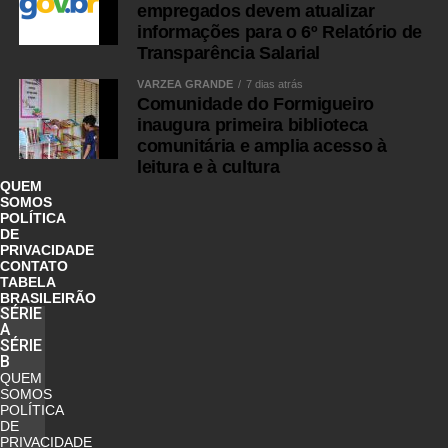
empregados devem atualizar
informações para o 6º Relatório de
Transparência Salarial
VÁRZEA GRANDE
7 dias atrás
Comunidade do Formigueiro
inaugura primeira biblioteca
comunitária e amplia acesso à
leitura e à cultura
QUEM
SOMOS
POLÍTICA
DE
PRIVACIDADE
CONTATO
TABELA
BRASILEIRÃO
SÉRIE
A
SÉRIE
B
QUEM
SOMOS
POLÍTICA
DE
PRIVACIDADE