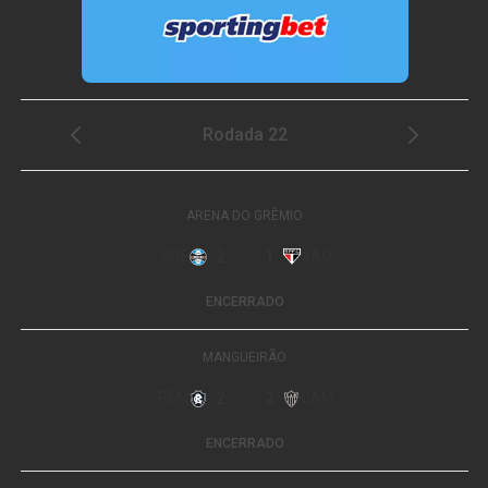
mãe, né? Sei lá, vai que era pra me impressionar, pra
parecer maduro… Mas não. Era realmente o que você
queria. Era um sonho seu.”, iniciou ela.
“E sempre foi um sonho meu ter mais um filho. E quando
fomos ver, já estávamos grávidos sem nem saber. A
gravidez não evoluiu, mas aquele anjinho já fazia parte
da nossa história. E a gente foi tentando realizar esse
sonho juntos. Aos poucos. E não foi fácil. Depois a gente
engravidou do Zac e vivemos”, continuou. Veja
publicação completa abaixo:
Ver essa foto no Instagram