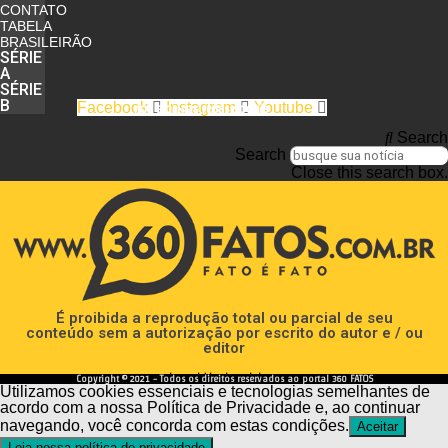
CONTATO
TABELA
BRASILEIRÃO
SÉRIE
A
SÉRIE
B
Facebook
Instagram
Youtube
nos siga nas redes sociais
Search
Search
Close this search box.
É proibida a reprodução total ou parcial de seu
conteúdo sem a autorização por escrito do autor e / ou
editor
desenvolvido e hospedado por
Copyright © 2021 - Todos os direitos reservados ao portal 360 FATOS
Utilizamos cookies essenciais e tecnologias semelhantes de
acordo com a nossa Política de Privacidade e, ao continuar
navegando, você concorda com estas condições.
Aceitar
Leia nossa política de privacidade