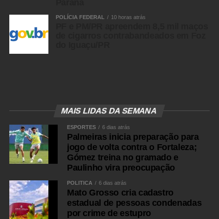
Paraná
POLÍCIA FEDERAL
10 horas atrás
PF e PM/PR apreendem 8,5 mil maços
de cigarros contrabandeados em Foz
do Iguaçu/PR
MAIS LIDAS DA SEMANA
ESPORTES
6 dias atrás
Palmeiras inicia preparação para
jogo de volta contra o Fortaleza;
Gómez treina no gramado e
Paulinho vira preocupação
POLÍTICA
6 dias atrás
Mato Grosso cria cadastro
estadual de pessoas condenadas
por crime de estupro