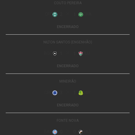
Um post compartilhado por Sabrina Sato (@sabrinasato)
Fonte:
TOP FAMOSOS
Leia Também:
Valtinho-um homem
de milhões
WhatsApp
Facebook
Twitter
Messenger
LinkedIn