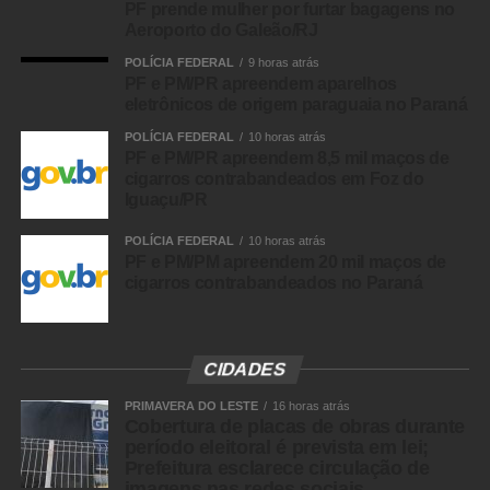
PF prende mulher por furtar bagagens no
Aeroporto do Galeão/RJ
POLÍCIA FEDERAL
9 horas atrás
PF e PM/PR apreendem aparelhos
eletrônicos de origem paraguaia no Paraná
POLÍCIA FEDERAL
10 horas atrás
PF e PM/PR apreendem 8,5 mil maços de
cigarros contrabandeados em Foz do
Iguaçu/PR
POLÍCIA FEDERAL
10 horas atrás
PF e PM/PM apreendem 20 mil maços de
cigarros contrabandeados no Paraná
CIDADES
PRIMAVERA DO LESTE
16 horas atrás
Cobertura de placas de obras durante
período eleitoral é prevista em lei;
Prefeitura esclarece circulação de
imagens nas redes sociais