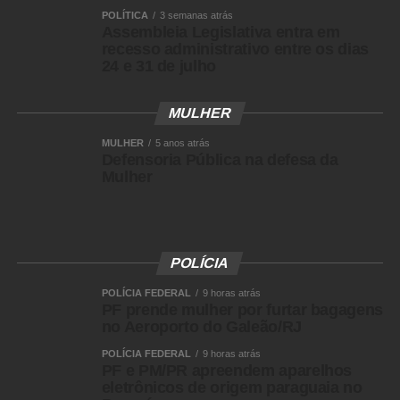
POLÍTICA
3 semanas atrás
Assembleia Legislativa entra em
recesso administrativo entre os dias
24 e 31 de julho
MULHER
MULHER
5 anos atrás
Defensoria Pública na defesa da
Mulher
POLÍCIA
POLÍCIA FEDERAL
9 horas atrás
PF prende mulher por furtar bagagens
no Aeroporto do Galeão/RJ
POLÍCIA FEDERAL
9 horas atrás
PF e PM/PR apreendem aparelhos
eletrônicos de origem paraguaia no