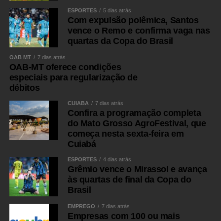
ESPORTES
5 dias atrás
Com expulsão polêmica, Santos
vence o Remo e confirma vaga nas
quartas da Copa do Brasil
OAB MT
7 dias atrás
OAB-MT oferece condições
especiais para regularização de
débitos
CUIABÁ
7 dias atrás
Confira a programação completa
do Mato Grosso AgroFestival, que
começa nesta sexta-feira em
Cuiabá
ESPORTES
4 dias atrás
Grêmio vence o Mirassol e avança
às quartas de final da Copa do
Brasil
EMPREGO
7 dias atrás
Empresas com 100 ou mais