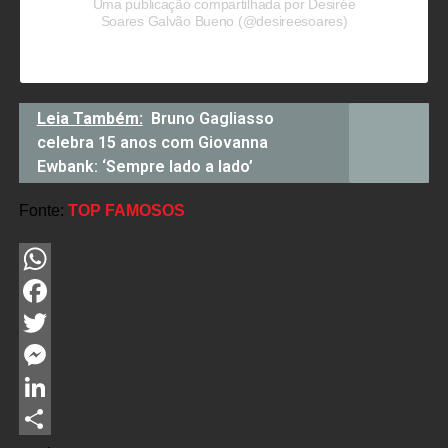
Uma publicação compartilhada por Desirée
Soares Galvão Bueno (@desireesoares)
Leia Também:
Bruno Gagliasso
celebra 15 anos com Giovanna
Ewbank: ‘Sempre lado a lado’
Fonte:
TOP FAMOSOS
WhatsApp
Facebook
Twitter
Messenger
LinkedIn