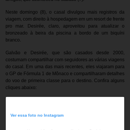
Neste domingo (8), o casal divulgou mais registros da
viagem, com direito à hospedagem em um resort de frente
pro mar. Desirée, claro, aproveitou para atualizar o
bronzeado à beira da piscina a bordo de um biquíni
branco.
Galvão e Desirée, que são casados desde 2000,
costumam compartilhar com seguidores as várias viagens
do casal. Em uma das mais recentes, eles viajaram para
o GP de Fórmula 1 de Mônaco e compartilharam detalhes
do voo de primeira classe para o destino. Confira alguns
cliques abaixo:
Ver essa foto no Instagram