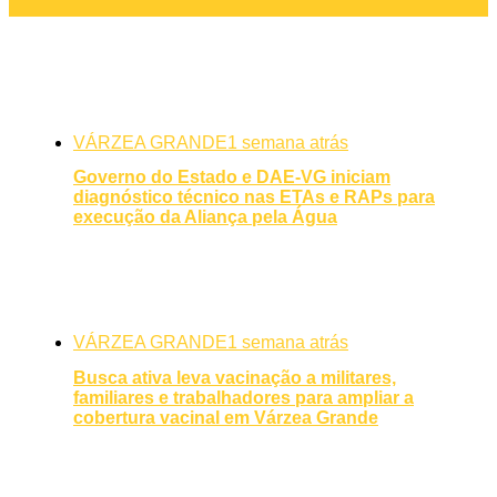
VÁRZEA GRANDE
1 semana atrás
Governo do Estado e DAE-VG iniciam
diagnóstico técnico nas ETAs e RAPs para
execução da Aliança pela Água
VÁRZEA GRANDE
1 semana atrás
Busca ativa leva vacinação a militares,
familiares e trabalhadores para ampliar a
cobertura vacinal em Várzea Grande