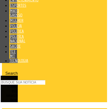
ENTRETENIMENTO
ESPORTES
MATO
GROSSO
MULHER
POLÍCIA
POLÍTICA
POLITÍCA
NACIONAL
SAÚDE
TCE
MT
TECNOLOGIA
Search
Search
Close
this
search
box.