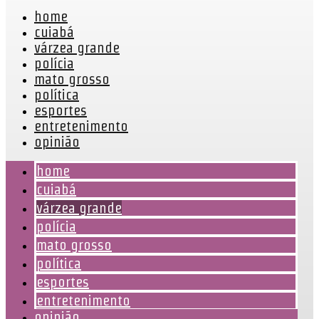
home
cuiabá
várzea grande
polícia
mato grosso
política
esportes
entretenimento
opinião
home
cuiabá
várzea grande
polícia
mato grosso
política
esportes
entretenimento
opinião