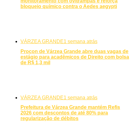
monitoramento com ovitrampas e reforça
bloqueio químico contra o Aedes aegypti
VÁRZEA GRANDE
1 semana atrás
Procon de Várzea Grande abre duas vagas de
estágio para acadêmicos de Direito com bolsa
de R$ 1,3 mil
VÁRZEA GRANDE
1 semana atrás
Prefeitura de Várzea Grande mantém Refis
2026 com descontos de até 80% para
regularização de débitos