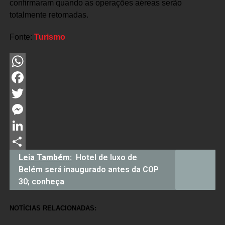
confirmaram quando as operações aéreas serão
totalmente retomadas.
Fonte:
Turismo
WhatsApp
Facebook
Twitter
Messenger
LinkedIn
Share
Leia Também:
Hotel de luxo de
Belém será inaugurado antes da COP
30; conheça
NOTÍCIAS RELACIONADAS: