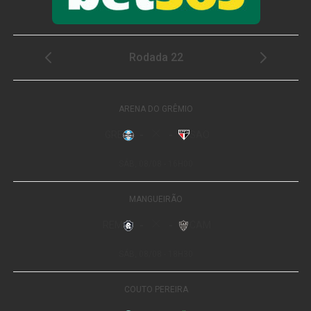
o caminhante atravessa diversos ecossistemas da Mata
Atlântica, como matas de encosta, campos de altitude,
paredões rochosos, picos, poços e cachoeiras, chegando
à majestosa Pedra do Sino, com 2.275 metros de altitude.
A rota atravessa diversos municípios fluminenses,
incluindo Magé, Petrópolis, Teresópolis, Guapimirim e
Nova Friburgo e passa pelas Unidades de Conservação
do Mosaico da Mata Atlântica Central Fluminense,
integrando áreas como o Parque Nacional da Serra dos
Órgãos (PARNASO), o Parque Estadual dos Três Picos,
as áreas de proteção ambiental de Petrópolis e Macaé de
Cima, Reservas Particulares do Patrimônio Natural
(RPPN), vilarejos e propriedades privadas.
A versatilidade é um dos pontos fortes dos Caminhos da
Serra do Mar. A rota pode ser percorrida de forma
contínua ou dividida em seções independentes. O
primeiro núcleo da trilha reúne itinerários como o