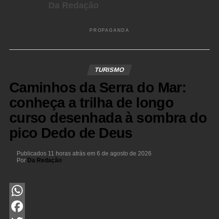
Da Redação
PROPAGANDA
TURISMO
Caminhos da Serra do Mar:
conheça a trilha de longo
curso desenhada à sombra do
pico Dedo de Deus
Publicados
11 horas atrás
em
6 de agosto de 2026
Por
Da Redação
WhatsApp