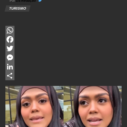
Por
Da Redação
TURISMO
WhatsApp
Facebook
Twitter
Messenger
LinkedIn
Share