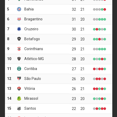
O ponto alto do circuito é a Pedra do Sino, a 2.275 metros
de altitude, marco do montanhismo nacional. A descida
até a sede do PARNASO, em Teresópolis, se dá por 11,5
km de trilha, passando pela Cachoeira do Papel e se
conectando ao trecho inicial da rota.
Como chegar e o que fazer
A rota pode ser acessada por diferentes municípios, como
Magé, Petrópolis, Teresópolis, Guapimirim e Nova
Friburgo. O viajante tem a liberdade de planejar desde
passeios curtos de um dia até expedições de vários dias.
Entre as principais atividades disponíveis ao longo do
trajeto estão:
Observação de fauna e flora