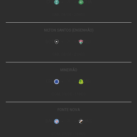
Caminho do Ouro, a Travessia Cobiçado–Ventania, a
trilha uricanal, o Morro do Açu, a Travessia Petrópolis–
Teresópolis e a Pedra do Sino.
Caminho do Ouro (Atalho do Proença)
Leia Também:
Abu Dhabi ganha sua
própria unidade da The Sphere
Com cerca de 6 km de extensão, liga a Vila Inhomirim,
em Magé, ao Alto da Serra, em Petrópolis. Aberto em
1723 para transportar o ouro de Minas Gerais até o Rio
de Janeiro, o trecho é um mergulho na história colonial do
país. Nele, o caminhante observa o calçamento da antiga
estrada carroçável da Serra da Estrela e os vestígios da
primeira ferrovia do país, que ligava o Porto de Mauá à
Vila Inhomirim.