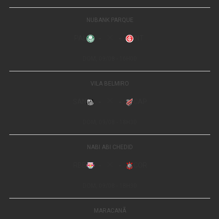
Travessia Cobiçado–Ventania
Com aproximadamente 12 km de extensão, em grande
parte percorridos sobre cristas de montanhas, o percurso
passa por cumes conhecidos, como o Pico do Cobiçado,
o Morro dos Vândalos, a Pedra do Diabo, o Tridente e o
Alto do Ventania (atingindo cerca de 1.740 metros de
altitude), oferecendo paisagens panorâmicas das cidades
do Rio de Janeiro e Petrópolis.
Trilha Uricanal
Ao longo de 6 km, faz a ligação estratégica entre os
bairros do Caxambu e do Bonfim. Tem como marca
registrada o acompanhamento do leito do rio, com poços
e pequenas cachoeiras adequados para banho e
descanso, além da opção de visita a um bosque de
pinheiros centenários.
Morro do Açu