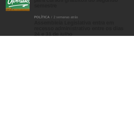
para cursos gratuitos do segundo
semestre
POLÍTICA
2 semanas atrás
Assembleia Legislativa entra em
recesso administrativo entre os dias
24 e 31 de julho
MULHER
MULHER
5 anos atrás
Defensoria Pública na defesa da
Mulher
POLÍCIA
POLÍCIA FEDERAL
9 horas atrás
PF faz operação contra fraude na
obtenção de registro de CAC
POLÍCIA FEDERAL
12 horas atrás