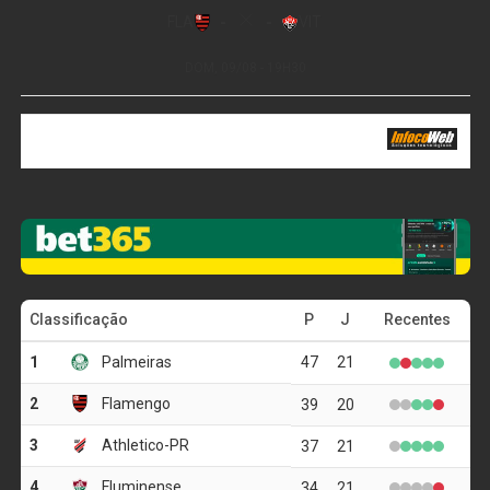
Com 2.216 metros de altitude, é acessado pela sede do
PARNASO, no Vale do Bonfim, passa pela Cachoeira
Véu de Noiva (30 metros de queda, ideal para a prática
de rapel e cachoeirismo) e leva a formações rochosas
dos Castelos do Açu. É muito procurada para pernoite e
contemplação do nascer do sol.
Travessia Petrópolis–Teresópolis e a Pedra do Sino
Conecta o Morro do Açu à Pedra do Sino em um trajeto
de 9 km pela parte alta da Serra dos Órgãos. O visitante
percorre seis vales e campos de altitude repletos de
plantas endêmicas, com vistas para até sete municípios
fluminenses.
Leia Também:
Bariloche recebe
festival de gastronomia em outubro