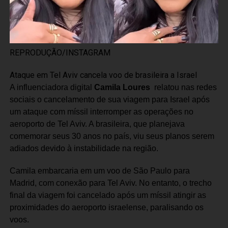
REPRODUÇÃO/INSTAGRAM
Ataque em Tel Aviv cancela voo de brasileira a Israel
A influenciadora digital
Camila Loures
relatou nas redes
sociais o cancelamento de sua viagem para Israel após
um ataque com míssil interromper as operações no
aeroporto de Tel Aviv. A brasileira, que planejava
comemorar seus 30 anos no país, viu seus planos serem
adiados devido à instabilidade na região.
Camila embarcaria em um voo de São Paulo para
Madrid, com conexão para Tel Aviv. No entanto, o trecho
final da viagem foi cancelado após um míssil atingir as
proximidades do aeroporto israelense, paralisando os
voos.