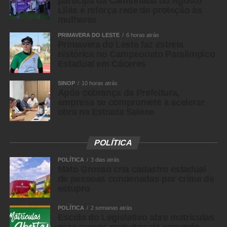
participa da Caminhada do Agosto
Lilás e reforça rede de proteção às
Messenger
mulheres
LinkedIn
PRIMAVERA DO LESTE
6 horas atrás
Primavera do Leste faz estreia
Share
histórica no Campeonato Paralímpico
Estadual em Cáceres
SINOP
10 horas atrás
Após cobrança da Prefeitura,
empresa se compromete a acelerar
obra na Estrada Selene
POLÍTICA
POLÍTICA
3 dias atrás
Mato Grosso cria cadastro estadual
de pessoas condenadas por crime de
estupro
POLÍTICA
2 semanas atrás
Escola do Legislativo abre matrículas